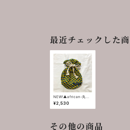
最近チェックした
NEW!▲african-丸巾
着▲
¥2,530
その他の商品