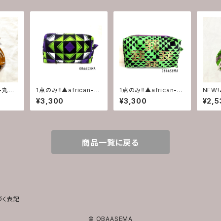
n-丸巾
1点のみ‼︎▲african-p
1点のみ‼︎▲african-p
NEW!
ouch▲
ouch▲
着▲
¥3,300
¥3,300
¥2,5
商品一覧に戻る
づく表記
© OBAASEMA