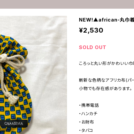
NEW!▲african-丸巾
¥2,530
SOLD OUT
ころっと丸い形がかわいい巾
斬新な色柄なアフリカ布(パ
小物でも存在感があります。
・携帯電話
・ハンカチ
・お財布
・タバコ