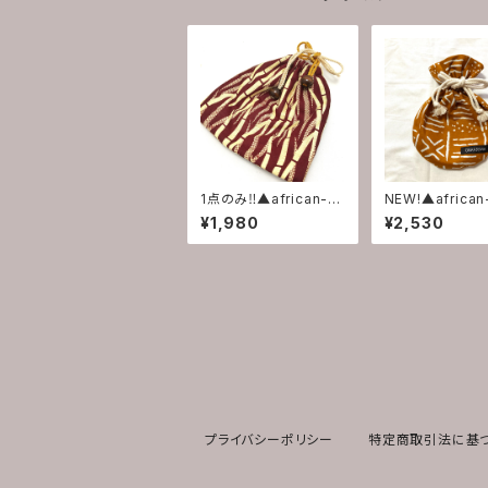
1点のみ‼︎▲african-巾
NEW!▲africa
着袋▲
着▲
¥1,980
¥2,530
プライバシーポリシー
特定商取引法に基